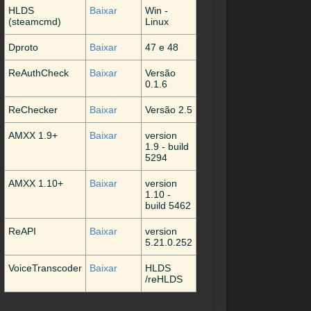
HLDS
Baixar
Win -
(steamcmd)
Linux
Dproto
Baixar
47 e 48
ReAuthCheck
Baixar
Versão
0.1.6
ReChecker
Baixar
Versão 2.5
AMXX 1.9+
Baixar
version
1.9 - build
5294
AMXX 1.10+
Baixar
version
1.10 -
build 5462
ReAPI
Baixar
version
5.21.0.252
VoiceTranscoder
Baixar
HLDS
/reHLDS