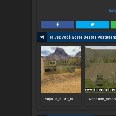
BAI
Talvez Você Goste Destas Postagen
Mapa De_dust2_fundo_extreme - CSPira!