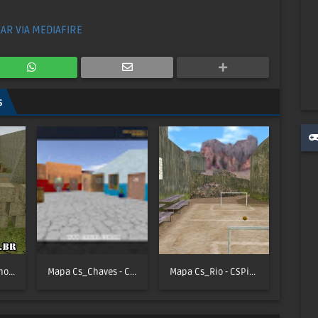
XAR VIA MEDIAFIRE
s
Mapa aim_headshot - CSPira!
Mapa Cs_Chaves - CSPira!
Mapa Cs_Rio - CSPira!