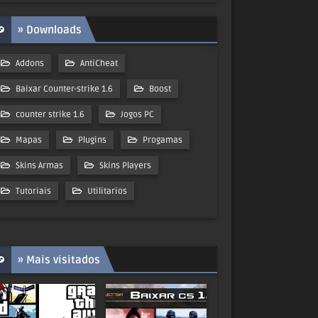
» Downloads
Addons
AntiCheat
Baixar Counter-strike 1.6
Boost
counter strike 1.6
Jogos PC
Mapas
Plugins
Progamas
Skins Armas
Skins Players
Tutoriais
Utilitarios
» Mais visitados