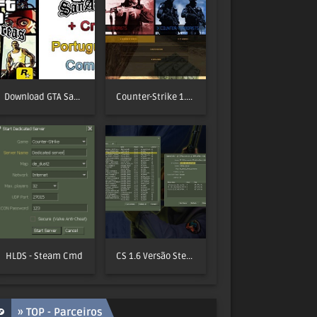
Download GTA San Andreas (PC) PT-BR Completo
Counter-Strike 1.6 Classic (2025)
HLDS - Steam Cmd
CS 1.6 Versão Steam atualizada (2025)
» TOP - Parceiros