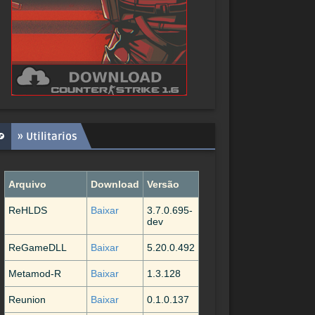
» Utilitarios
Arquivo
Download
Versão
ReHLDS
Baixar
3.7.0.695-
dev
ReGameDLL
Baixar
5.20.0.492
Metamod-R
Baixar
1.3.128
Reunion
Baixar
0.1.0.137