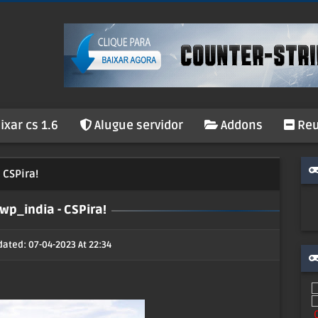
ixar cs 1.6
Alugue servidor
Addons
Reu
 CSPira!
p_india - CSPira!
dated: 07-04-2023 At 22:34