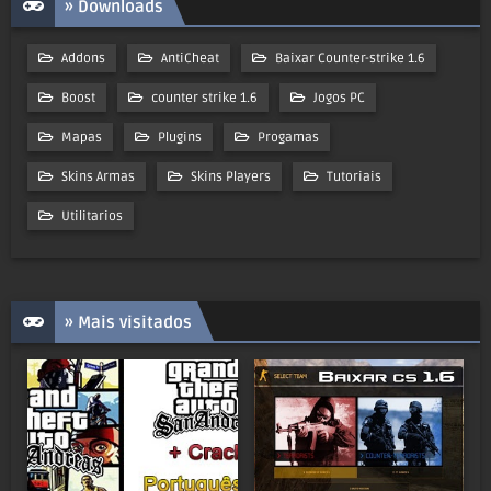
» Downloads
Addons
AntiCheat
Baixar Counter-strike 1.6
Boost
counter strike 1.6
Jogos PC
Mapas
Plugins
Progamas
Skins Armas
Skins Players
Tutoriais
Utilitarios
» Mais visitados