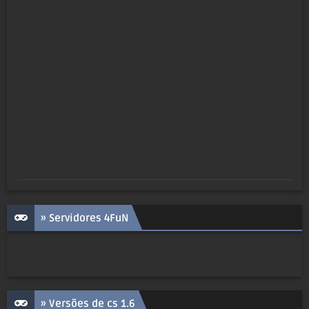
» Servidores 4FuN
» Versões de cs 1.6