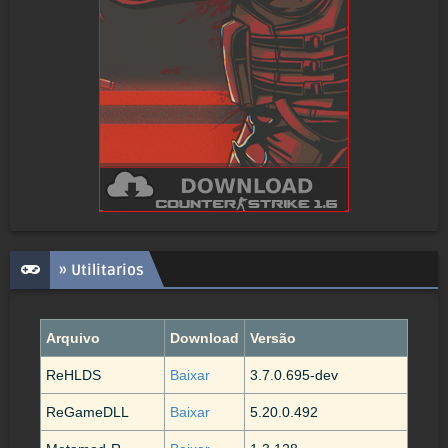
» Utilitarios
Arquivo
Download
Versão
ReHLDS
Baixar
3.7.0.695-dev
ReGameDLL
Baixar
5.20.0.492