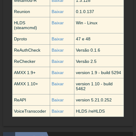
Metamod-R
Baixar
1.3.128
Reunion
Baixar
0.1.0.137
HLDS
Baixar
Win - Linux
(steamcmd)
Dproto
Baixar
47 e 48
ReAuthCheck
Baixar
Versão 0.1.6
ReChecker
Baixar
Versão 2.5
AMXX 1.9+
Baixar
version 1.9 - build 5294
AMXX 1.10+
Baixar
version 1.10 - build
5462
ReAPI
Baixar
version 5.21.0.252
VoiceTranscoder
Baixar
HLDS /reHLDS