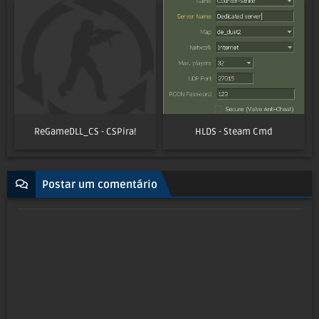
ReGameDLL_CS - CSPira!
HLDS - Steam Cmd
Postar um comentário