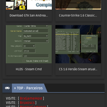
Download GTA San Andreas (PC) PT-BR Completo
Counter-Strike 1.6 Classic (2025)
HLDS - Steam Cmd
CS 1.6 Versão Steam atualizada (2025)
» TOP - Parceiros
VISITE:
[
BrxGameHost
]
VISITE:
[
Bruxoscs
]